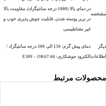
در دمای بالا (1000 درجه سانتیگراد), مقاومت بالا
صه
در بربر پوسته شدن, قابلیت جوش پذیری خوب و
غیر مغناطیسی
دمای پیش گرم: 150 الی 200 درجه سانتیگراد /
عات
الکترود جوشکاری: E309 – OK67.60
صولات مرتبط