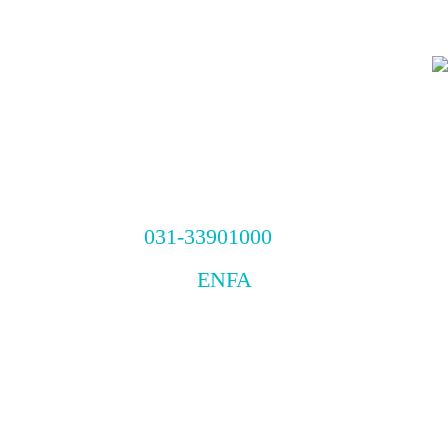
031-33901000
EN
FA