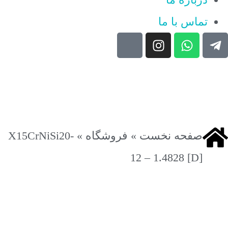
تماس با ما
صفحه نخست
»
فروشگاه
»
X15CrNiSi20-
12 – 1.4828 [D]