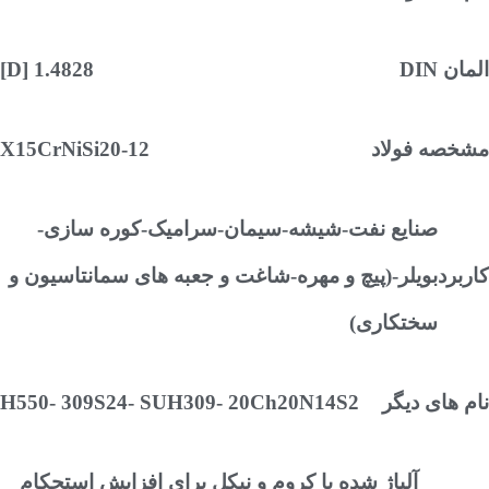
DIN
1.4828 [D]
ه فولاد
X15CrNiSi20-12
صنایع نفت-شیشه-سیمان-سرامیک-کوره سازی-
رد
بویلر-(پیچ و مهره-شاغت و جعبه های سمانتاسیون و
سختکاری)
های دیگر
H550- 309S24- SUH309- 20Ch20N14S2
آلیاژ شده با کروم و نیکل برای افزایش استحکام