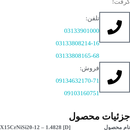
ت!
تلفن:
03133901000
03133808214-16
03133808165-68
فروش:
09134632170-71
09103160751
ئیات محصول
محصول
X15CrNiSi20-12 – 1.4828 [D]