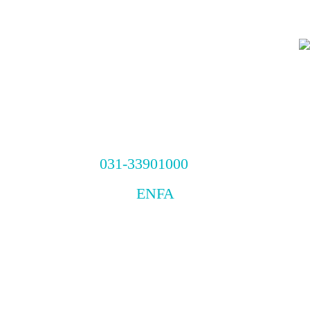
031-33901000
EN
FA